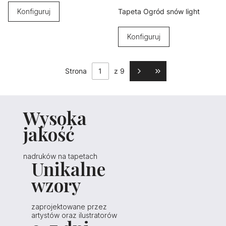
Tapeta Ogród snów light
Konfiguruj
Konfiguruj
Strona
z 9
Przejdź do ostatniej s
Wysoka
jakość
nadruków na tapetach
Unikalne
wzory
zaprojektowane przez
artystów oraz ilustratorów