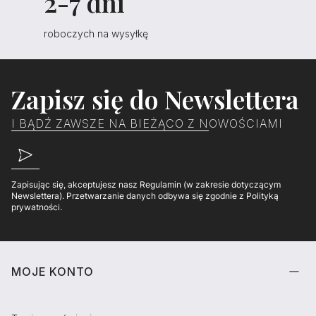
2-7 dni
roboczych na wysyłkę
Zapisz się do Newslettera
I BĄDŹ ZAWSZE NA BIEŻĄCO Z NOWOŚCIAMI
Zapisując się, akceptujesz nasz Regulamin (w zakresie dotyczącym
Newslettera). Przetwarzanie danych odbywa się zgodnie z Polityką
prywatności.
Linki w stopce
MOJE KONTO