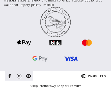
niezbędne atesty. Bluebird to marka córka, która tworzy dodatki typu
walldecor - tapety, plakaty i naklejki.
Polski
PLN
Sklep internetowy
Shoper Premium