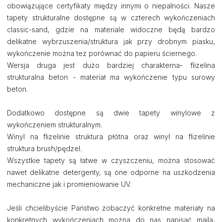
obowiązujące certyfikaty między innymi o niepalności. Nasze
tapety strukturalne dostępne są w czterech wykończeniach
classic-sand, gdzie na materiale widoczne będą bardzo
delikatne wybrzuszenia/struktura jak przy drobnym piasku,
wykończenie można tez porównać do papieru ściernego.
Wersja druga jest dużo bardziej charakterna- flizelina
strukturalna beton - materiał ma wykończenie typu surowy
beton.
Dodatkowo dostępne są dwie tapety winylowe z
wykończeniem strukturalnym.
Winyl na flizelinie struktura płótna oraz winyl na flizelinie
struktura brush/pędzel.
Wszystkie tapety są łatwe w czyszczeniu, można stosować
nawet delikatne detergenty, są one odporne na uszkodzenia
mechaniczne jak i promieniowanie UV.
Jeśli chcielibyście Państwo zobaczyć konkretne materiały na
konkretnych wykończeniach można do nas napisać maila,