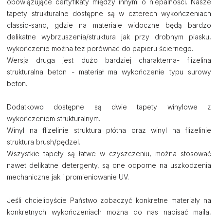
obowiązujące certyfikaty między innymi o niepalności. Nasze
tapety strukturalne dostępne są w czterech wykończeniach
classic-sand, gdzie na materiale widoczne będą bardzo
delikatne wybrzuszenia/struktura jak przy drobnym piasku,
wykończenie można tez porównać do papieru ściernego.
Wersja druga jest dużo bardziej charakterna- flizelina
strukturalna beton - materiał ma wykończenie typu surowy
beton.
Dodatkowo dostępne są dwie tapety winylowe z
wykończeniem strukturalnym.
Winyl na flizelinie struktura płótna oraz winyl na flizelinie
struktura brush/pędzel.
Wszystkie tapety są łatwe w czyszczeniu, można stosować
nawet delikatne detergenty, są one odporne na uszkodzenia
mechaniczne jak i promieniowanie UV.
Jeśli chcielibyście Państwo zobaczyć konkretne materiały na
konkretnych wykończeniach można do nas napisać maila,