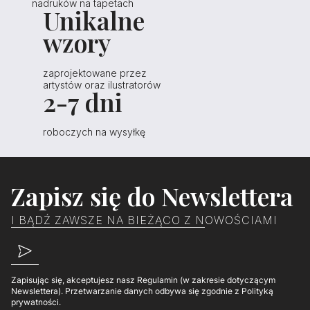
nadruków na tapetach
Unikalne
wzory
zaprojektowane przez
artystów oraz ilustratorów
2-7 dni
roboczych na wysyłkę
Zapisz się do Newslettera
I BĄDŹ ZAWSZE NA BIEŻĄCO Z NOWOŚCIAMI
Zapisując się, akceptujesz nasz Regulamin (w zakresie dotyczącym
Newslettera). Przetwarzanie danych odbywa się zgodnie z Polityką
prywatności.