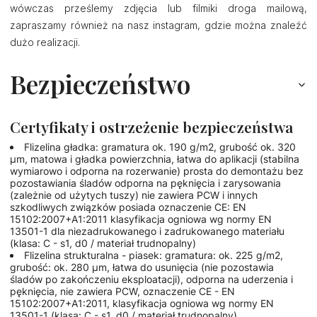
wówczas prześlemy zdjęcia lub filmiki droga mailową,
zapraszamy również na nasz instagram, gdzie można znaleźć
dużo realizacji.
Bezpieczeństwo
Certyfikaty i ostrzeżenie bezpieczeństwa
Flizelina gładka: gramatura ok. 190 g/m2, grubość ok. 320
µm, matowa i gładka powierzchnia, łatwa do aplikacji (stabilna
wymiarowo i odporna na rozerwanie) prosta do demontażu bez
pozostawiania śladów odporna na pęknięcia i zarysowania
(zależnie od użytych tuszy) nie zawiera PCW i innych
szkodliwych związków posiada oznaczenie CE: EN
15102:2007+A1:2011 klasyfikacja ogniowa wg normy EN
13501-1 dla niezadrukowanego i zadrukowanego materiału
(klasa: C - s1, d0 / materiał trudnopalny)
Flizelina strukturalna - piasek: gramatura: ok. 225 g/m2,
grubość: ok. 280 µm, łatwa do usunięcia (nie pozostawia
śladów po zakończeniu eksploatacji), odporna na uderzenia i
pęknięcia, nie zawiera PCW, oznaczenie CE - EN
15102:2007+A1:2011, klasyfikacja ogniowa wg normy EN
13501-1 (klasa: C - s1, d0 / materiał trudnopalny).