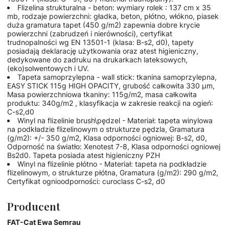
Flizelina strukturalna - beton: wymiary rolek : 137 cm x 35
mb, rodzaje powierzchni: gładka, beton, płótno, włókno, piasek
duża gramatura tapet (450 g/m2) zapewnia dobre krycie
powierzchni (zabrudzeń i nierówności), certyfikat
trudnopalności wg EN 13501-1 (klasa: B-s2, d0), tapety
posiadają deklarację użytkowania oraz atest higieniczny,
dedykowane do zadruku na drukarkach lateksowych,
(eko)solwentowych i UV.
Tapeta samoprzylepna - wall stick: tkanina samoprzylepna,
EASY STICK 115g HIGH OPACITY, grubość całkowita 330 µm,
Masa powierzchniowa tkaniny: 115g/m2, masa całkowita
produktu: 340g/m2 , klasyfikacja w zakresie reakcji na ogień:
C-s2,d0
Winyl na flizelinie brush\pędzel - Materiał: tapeta winylowa
na podkładzie flizelinowym o strukturze pędzla, Gramatura
(g/m2): +/- 350 g/m2, Klasa odporności ogniowej: B-s2, d0,
Odporność na światło: Xenotest 7-8, Klasa odporności ogniowej
Bs2d0. Tapeta posiada atest higieniczny PZH
Winyl na flizelinie płótno - Materiał: tapeta na podkładzie
flizelinowym, o strukturze płótna, Gramatura (g/m2): 290 g/m2,
Certyfikat ognioodporności: curoclass C-s2, d0
Producent
FAT-Cat Ewa Semrau