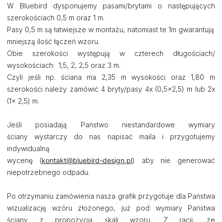
W Bluebird dysponujemy pasami/brytami o następujących
szerokościach 0,5 m oraz 1 m.
Pasy 0,5 m są łatwiejsze w montażu, natomiast te 1m gwarantują
mniejszą ilość łączeń wzoru.
Obie szerokości występują w czterech długościach/
wysokościach: 1,5, 2, 2,5 oraz 3 m.
Czyli jeśli np. ściana ma 2,35 m wysokości oraz 1,80 m
szerokości należy zamówić 4 bryty/pasy 4x (0,5x2,5) m lub 2x
(1x 2,5) m.
Jeśli posiadają Państwo niestandardowe wymiary
ściany wystarczy do nas napisać maila i przygotujemy
indywidualną
wycenę (
kontakt@bluebird-design.pl
) aby nie generować
niepotrzebnego odpadu.
Po otrzymaniu zamówienia nasza grafik przygotuje dla Państwa
wizualizację wzóru złożonego, już pod wymiary Państwa
ściany z propozycją skali wzoru. Z racji, że