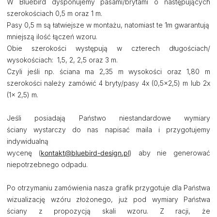
W Bluebird dysponujemy pasami/brytami o następujących
szerokościach 0,5 m oraz 1 m.
Pasy 0,5 m są łatwiejsze w montażu, natomiast te 1m gwarantują
mniejszą ilość łączeń wzoru.
Obie szerokości występują w czterech długościach/
wysokościach: 1,5, 2, 2,5 oraz 3 m.
Czyli jeśli np. ściana ma 2,35 m wysokości oraz 1,80 m
szerokości należy zamówić 4 bryty/pasy 4x (0,5x2,5) m lub 2x
(1x 2,5) m.
Jeśli posiadają Państwo niestandardowe wymiary
ściany wystarczy do nas napisać maila i przygotujemy
indywidualną
wycenę (
kontakt@bluebird-design.pl
) aby nie generować
niepotrzebnego odpadu.
Po otrzymaniu zamówienia nasza grafik przygotuje dla Państwa
wizualizację wzóru złożonego, już pod wymiary Państwa
ściany z propozycją skali wzoru. Z racji, że