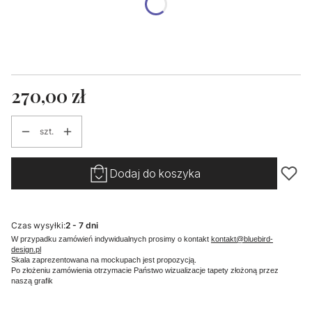
ROZMIAR
*
Mini
Średnie
Maxi
Cena
270,00 zł
szt.
Dodaj do koszyka
Czas wysyłki:
2 - 7 dni
W przypadku zamówień indywidualnych prosimy o kontakt
kontakt@bluebird-
design.pl
Skala zaprezentowana na mockupach jest propozycją.
Po złożeniu zamówienia otrzymacie Państwo wizualizacje tapety złożoną przez
naszą grafik