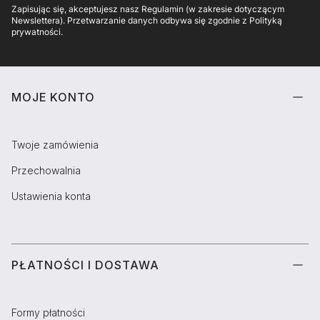
Zapisując się, akceptujesz nasz Regulamin (w zakresie dotyczącym
Newslettera). Przetwarzanie danych odbywa się zgodnie z Polityką
prywatności.
Linki w stopce
MOJE KONTO
Twoje zamówienia
Przechowalnia
Ustawienia konta
PŁATNOŚCI I DOSTAWA
Formy płatności