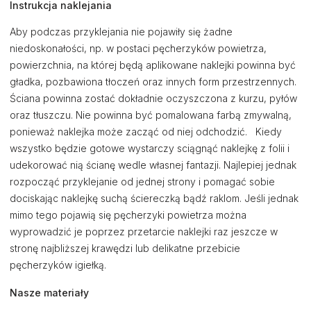
Instrukcja naklejania
Aby podczas przyklejania nie pojawiły się żadne
niedoskonałości, np. w postaci pęcherzyków powietrza,
powierzchnia, na której będą aplikowane naklejki powinna być
gładka, pozbawiona tłoczeń oraz innych form przestrzennych.
Ściana powinna zostać dokładnie oczyszczona z kurzu, pyłów
oraz tłuszczu. Nie powinna być pomalowana farbą zmywalną,
ponieważ naklejka może zacząć od niej odchodzić. Kiedy
wszystko będzie gotowe wystarczy sciągnąć naklejkę z folii i
udekorować nią ścianę wedle własnej fantazji. Najlepiej jednak
rozpocząć przyklejanie od jednej strony i pomagać sobie
dociskając naklejkę suchą ściereczką bądź raklom. Jeśli jednak
mimo tego pojawią się pęcherzyki powietrza można
wyprowadzić je poprzez przetarcie naklejki raz jeszcze w
stronę najbliższej krawędzi lub delikatne przebicie
pęcherzyków igiełką.
Nasze materiały